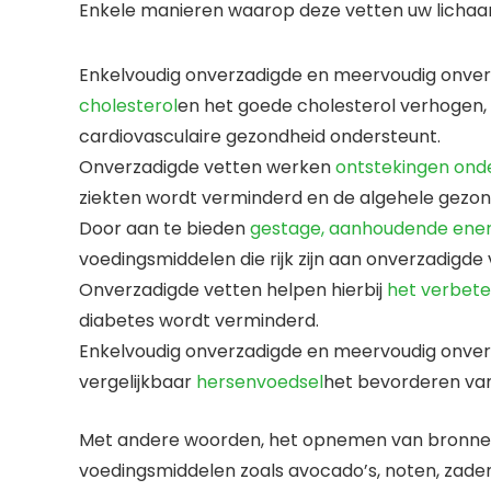
Enkele manieren waarop deze vetten uw lichaam
Enkelvoudig onverzadigde en meervoudig onve
cholesterol
en het goede cholesterol verhogen
cardiovasculaire gezondheid ondersteunt.
Onverzadigde vetten werken
ontstekingen ond
ziekten wordt verminderd en de algehele gezo
Door aan te bieden
gestage, aanhoudende ener
voedingsmiddelen die rijk zijn aan onverzadigd
Onverzadigde vetten helpen hierbij
het verbete
diabetes wordt verminderd.
Enkelvoudig onverzadigde en meervoudig onverz
vergelijkbaar
hersenvoedsel
het bevorderen van
Met andere woorden, het opnemen van bronnen 
voedingsmiddelen zoals avocado’s, noten, zaden 