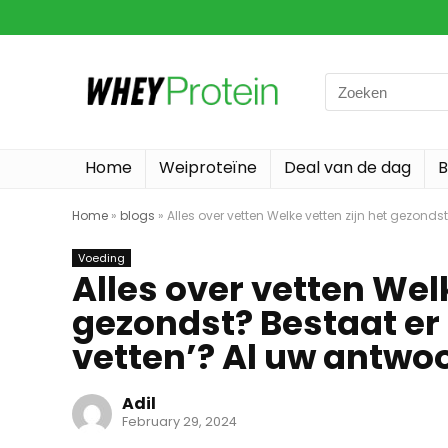
Search
for:
Home
Weiproteïne
Deal van de dag
B
Home
»
blogs
»
Alles over vetten Welke vetten zijn het gezonds
Voeding
Alles over vetten Welk
gezondst? Bestaat er
vetten’? Al uw antwoo
Adil
February 29, 2024