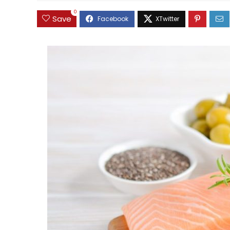
0
Save