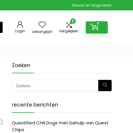
Nieuws en blogs lezen
0
0
Login
Vergelijken
verlanglijst
Zoeken
recente berichten
Questified Chili Dogs met behulp van Quest
Chips