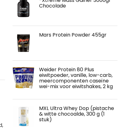
-Xtreme Mass Gainer 3000gr
Chocolade
Mars Protein Powder 455gr
Weider Protein 80 Plus
eiwitpoeder, vanille, low-carb,
meercomponenten caseïne
wei-mix voor eiwitshakes, 2 kg
MXL Ultra Whey Dop (pistache
& witte chocoalde, 300 g (1
stuk)
d,