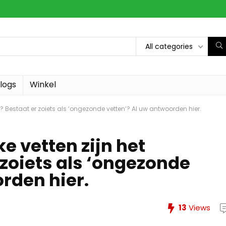
All categories
logs
Winkel
t? Bestaat er zoiets als ‘ongezonde vetten’? Al uw antwoorden hier.
e vetten zijn het
 zoiets als ‘ongezonde
rden hier.
13
Views