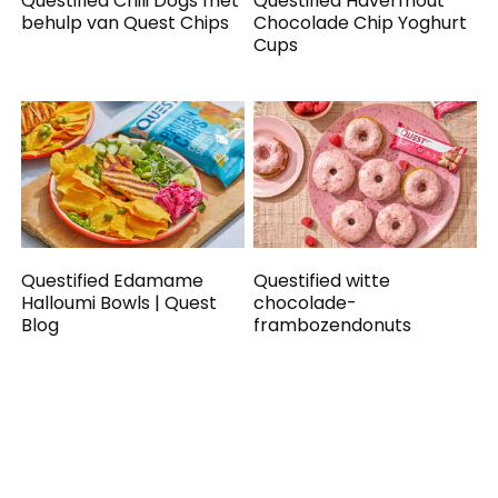
Questified Chili Dogs met
Questified Havermout
behulp van Quest Chips
Chocolade Chip Yoghurt
Cups
Questified Edamame
Questified witte
Halloumi Bowls | Quest
chocolade-
Blog
frambozendonuts