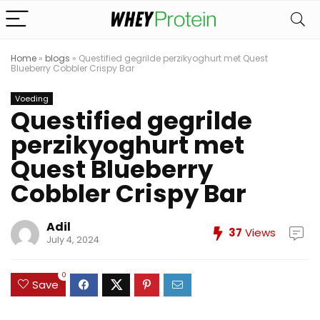
Home
»
blogs
»
Questified gegrilde perzikyoghurt met Quest
Blueberry Cobbler Crispy Bar
Voeding
Questified gegrilde
perzikyoghurt met
Quest Blueberry
Cobbler Crispy Bar
Adil
37
Views
July 4, 2024
0
Save