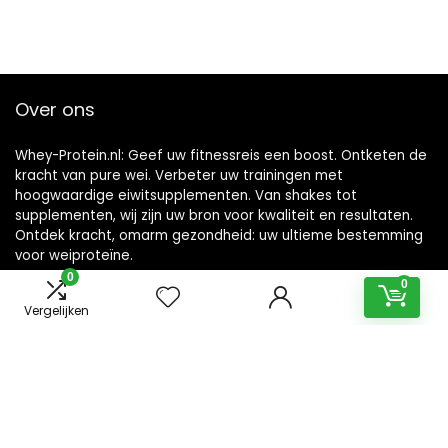
Over ons
Whey-Protein.nl: Geef uw fitnessreis een boost. Ontketen de
kracht van pure wei. Verbeter uw trainingen met
hoogwaardige eiwitsupplementen. Van shakes tot
supplementen, wij zijn uw bron voor kwaliteit en resultaten.
Ontdek kracht, omarm gezondheid: uw ultieme bestemming
voor weiproteïne.
0
0
Vergelijken
recente berichten
Questified Chili Dogs met behulp van Quest Chips
Questified gegrilde perzikyoghurt met Quest Blueberry
Cobbler Crispy Bar