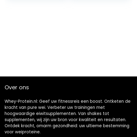
zonder
Glutamine, Pre- en
Toevoegingen
Post-Workout,
Chocoladesmaak,
31 Porties, 930 g
Over ons
Whey-Protein.nl: Geef uw fitnessreis een boost. Ontketen de
kracht van pure wei. Verbeter uw trainingen met
hoogwaardige eiwitsupplementen. Van shakes tot
supplementen, wij zijn uw bron voor kwaliteit en resultaten.
Ontdek kracht, omarm gezondheid: uw ultieme bestemming
voor weiproteïne.