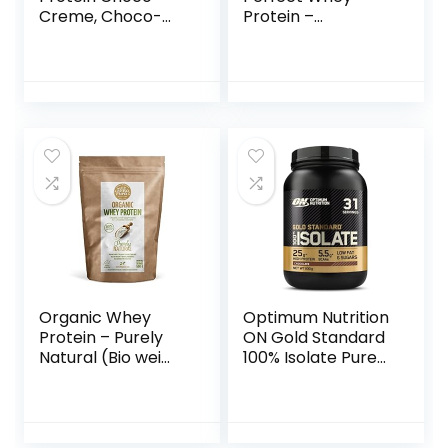
Creme, Choco-
Protein –
Hazelnut – 250g
Eiwitpoeder,
Proteïne poeder,
Eiwitshake,
Proteïne Shake –
Aardbei Banaan –
4000 gram
Organic Whey
Optimum Nutrition
Protein – Purely
ON Gold Standard
Natural (Bio wei
100% Isolate Pure
eiwitten) – 80%
Whey Proteïne,
Eiwit, 500 gram,
Natuurlijke
van Gras
Voorkomende
Gevoerde Koeien,
BCAA’s en