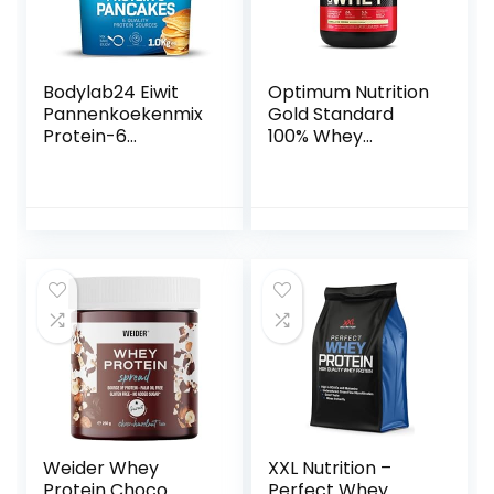
Bodylab24 Eiwit
Optimum Nutrition
Pannenkoekenmix
Gold Standard
Protein-6
100% Whey
Pancakes Neutraal
Spieropbouw en
1kg,
Herstel,
pannenkoekenpoe
Proteïnepoeder
der met bijna 60%
met
eiwit,
Lichaamseigen
meercomponente
Glutamine en
n eiwitpoeder
BCAA Aminozuren,
Vanille-ijs Smaak,
30 Porties, 900 g
Weider Whey
XXL Nutrition –
Protein Choco
Perfect Whey