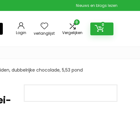
Nieuws en blogs lezen
0
0
Login
Vergelijken
verlanglijst
iden, dubbelrijke chocolade, 5,53 pond
ei-