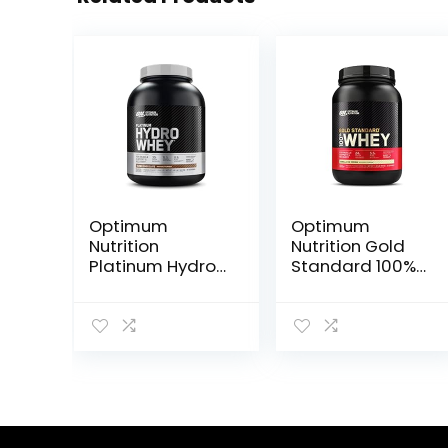
Optimum
Optimum
Nutrition
Nutrition Gold
Platinum Hydro
Standard 100%
Whey,
Whey
Hydrolysed
Spieropbouw en
Whey Protein
Herstel,
Isolate Powder
Proteïnepoeder
met essentiële
met
aminozuren,
Lichaamseigen
Glutamine en
Glutamine en
BCAA,
BCAA
Melkchocolade
Aminozuren,