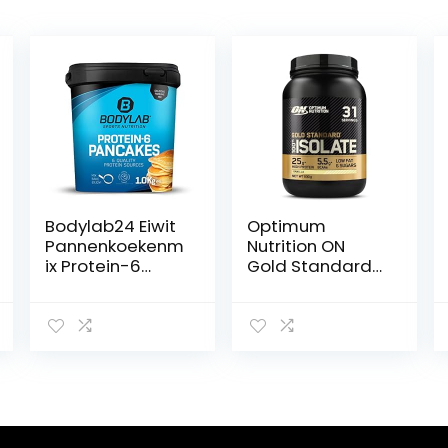
Bodylab24 Eiwit
Optimum
Pannenkoekenm
Nutrition ON
ix Protein-6
Gold Standard
Pancakes
100% Isolate
Neutraal 1kg,
Pure Whey
pannenkoekenp
Proteïne,
oeder met bijna
Natuurlijke
60% eiwit,
Voorkomende
meercomponen
BCAA’s en
ten eiwitpoeder
Glutamine, Pre-
en Post-
Workout, Vanille