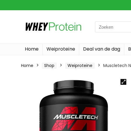
Search
for:
Home
Weiproteïne
Deal van de dag
B
Home
Shop
Weiproteïne
Muscletech Ni