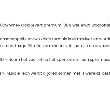
00% Whey Gold levert premium 100% wei-eiwit, waaronde
nschappelijk ontwikkelde formule is ultrazuiver en word
meerfasige filtratie vermindert vet, lactose en onzuive
 – Neem het voor of na het sporten om lean spiermassa
MuscleTech werkt al jaren samen met ‘s werelds beste