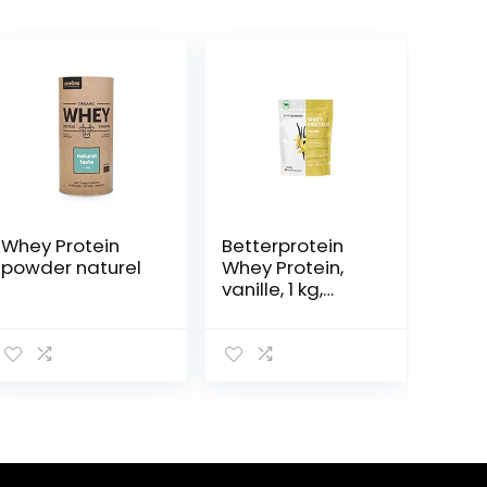
Whey Protein
Betterprotein
powder naturel
Whey Protein,
vanille, 1 kg,
geproduceerd
in Duitsland van
regionale melk,
BetterProtein®,
eiwitpoeder
voor
spieropbouw en
afvallen, zak