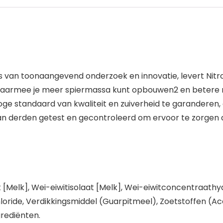
an toonaangevend onderzoek en innovatie, levert Nitro
aarmee je meer spiermassa kunt opbouwen2 en betere resu
e standaard van kwaliteit en zuiverheid te garanderen,
van derden getest en gecontroleerd om ervoor te zorgen 
[Melk], Wei-eiwitisolaat [Melk], Wei-eiwitconcentraath
hloride, Verdikkingsmiddel (Guarpitmeel), Zoetstoffen (A
grediënten.