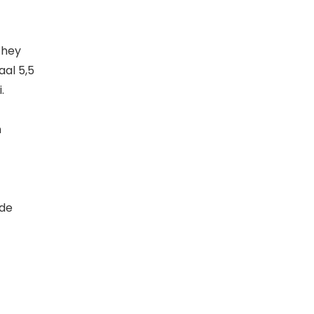
Whey
al 5,5
.
n
rde