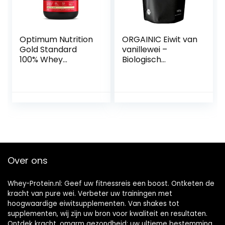
Optimum Nutrition
ORGAINIC Eiwit van
Gold Standard
vanillewei –
100% Whey
Biologisch
Spieropbouw en
gecertificeerd
Herstel,
zonder additieven
Proteïnepoeder
– Eiwitpoeder uit
met
Duitsland –
Lichaamseigen
Grasvoer – 1000g
Glutamine en
BCAA Aminozuren,
Vanille-ijs Smaak,
30 Porties, 900 g
Over ons
Whey-Protein.nl: Geef uw fitnessreis een boost. Ontketen de
kracht van pure wei. Verbeter uw trainingen met
hoogwaardige eiwitsupplementen. Van shakes tot
supplementen, wij zijn uw bron voor kwaliteit en resultaten.
Ontdek kracht, omarm gezondheid: uw ultieme bestemming