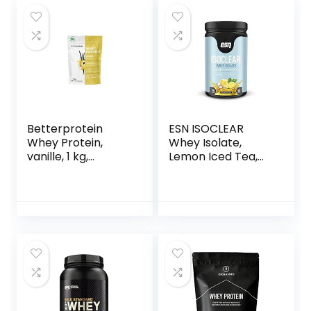
4000 gram
Betterprotein
ESN ISOCLEAR
Whey Protein,
Whey Isolate,
vanille, 1 kg,
Lemon Iced Tea,
geproduceerd in
908 g, Clear Whey
Duitsland van
Protein
regionale melk,
BetterProtein®,
eiwitpoeder voor
spieropbouw en
afvallen, zak