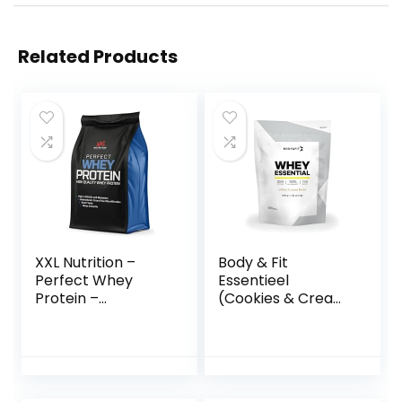
Related Products
XXL Nutrition –
Body & Fit
Perfect Whey
Essentieel
Protein –
(Cookies & Cream
Eiwitpoeder,
1000 gram)
Proteïne poeder,
Eiwitshake,
Proteïne Shake –
Aardbei Banaan –