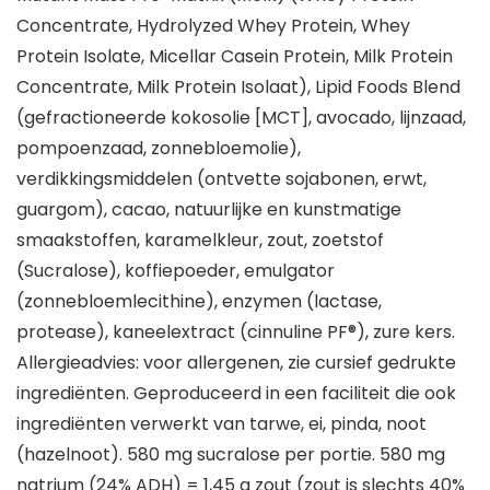
Concentrate, Hydrolyzed Whey Protein, Whey
Protein Isolate, Micellar Casein Protein, Milk Protein
Concentrate, Milk Protein Isolaat), Lipid Foods Blend
(gefractioneerde kokosolie [MCT], avocado, lijnzaad,
pompoenzaad, zonnebloemolie),
verdikkingsmiddelen (ontvette sojabonen, erwt,
guargom), cacao, natuurlijke en kunstmatige
smaakstoffen, karamelkleur, zout, zoetstof
(Sucralose), koffiepoeder, emulgator
(zonnebloemlecithine), enzymen (lactase,
protease), kaneelextract (cinnuline PF®), zure kers.
Allergieadvies: voor allergenen, zie cursief gedrukte
ingrediënten. Geproduceerd in een faciliteit die ook
ingrediënten verwerkt van tarwe, ei, pinda, noot
(hazelnoot). 580 mg sucralose per portie. 580 mg
natrium (24% ADH) = 1,45 g zout (zout is slechts 40%