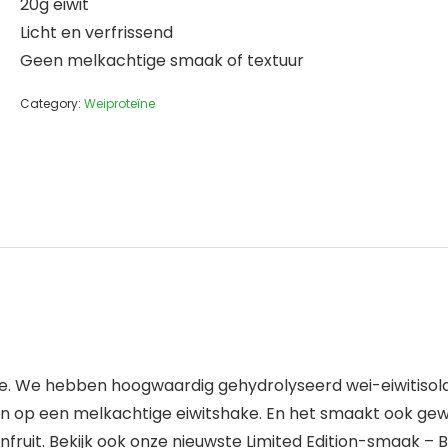
20g eiwit
Licht en verfrissend
Geen melkachtige smaak of textuur
Category:
Weiproteïne
ake. We hebben hoogwaardig gehydrolyseerd wei-eiwitisol
an op een melkachtige eiwitshake. En het smaakt ook gewe
fruit. Bekijk ook onze nieuwste Limited Edition-smaak – 