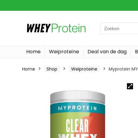
Search
for:
Home
Weiproteïne
Deal van de dag
B
Home
Shop
Weiproteïne
Myprotein MY