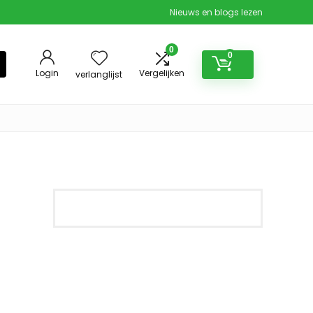
Nieuws en blogs lezen
0
0
Login
Vergelijken
verlanglijst