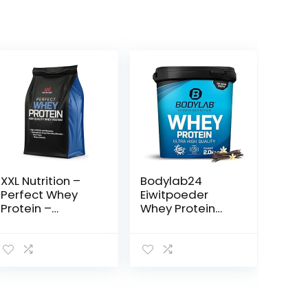
XXL Nutrition –
Bodylab24
Perfect Whey
Eiwitpoeder
Protein –
Whey Protein
Eiwitpoeder,
Vanille 2kg,
Proteïne poeder,
eiwitshake voor
Eiwitshake,
krachttraining
Proteïne Shake
en fitness, Whey
– Aardbei
poeder kan
Banaan – 4000
spieropbouw
gram
ondersteunen,