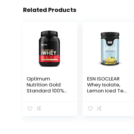
Related Products
Optimum
ESN ISOCLEAR
Nutrition Gold
Whey Isolate,
Standard 100%
Lemon Iced Tea,
Whey
908 g, Clear
Spieropbouw en
Whey Protein
Herstel,
Proteïnepoeder
met
Lichaamseigen
Glutamine en