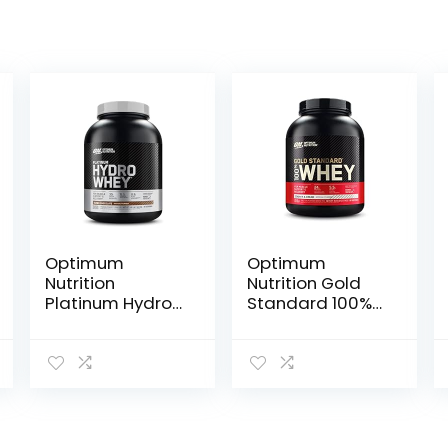
Optimum
Optimum
Nutrition
Nutrition Gold
Platinum Hydro
Standard 100%
Whey,
Whey
Hydrolysed
Spieropbouw en
Whey Protein
Herstel,
Isolate Powder
Proteïnepoeder
met essentiële
met
aminozuren,
Lichaamseigen
Glutamine en
Glutamine en