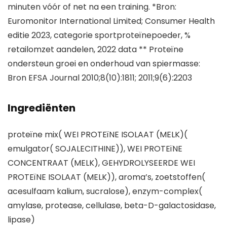
minuten vóór of net na een training. *Bron:
Euromonitor International Limited; Consumer Health
editie 2023, categorie sportproteïnepoeder, %
retailomzet aandelen, 2022 data ** Proteïne
ondersteun groei en onderhoud van spiermasse:
Bron EFSA Journal 2010;8(10):1811; 2011;9(6):2203
Ingrediënten
proteïne mix( WEI PROTEïNE ISOLAAT (MELK)(
emulgator( SOJALECITHINE)), WEI PROTEïNE
CONCENTRAAT (MELK), GEHYDROLYSEERDE WEI
PROTEïNE ISOLAAT (MELK)), aroma’s, zoetstoffen(
acesulfaam kalium, sucralose), enzym-complex(
amylase, protease, cellulase, beta-D-galactosidase,
lipase)