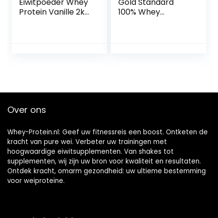
Eiwitpoeder Whey
Gold Standard
Protein Vanille 2kg,
100% Whey
eiwitshake voor
Spieropbouw en
krachttraining en
Herstel,
fitness, Whey
Proteïnepoeder
poeder kan
met
spieropbouw
Lichaamseigen
ondersteunen,
Glutamine en
Hoogwaardig
BCAA Aminozuren,
eiwitpoeder met
Dubbel Romige
80% eiwit,
Chocoladesmaak,
Over ons
Aspartaamvrij
73 Porties, 2.26 kg
Whey-Protein.nl: Geef uw fitnessreis een boost. Ontketen de
kracht van pure wei. Verbeter uw trainingen met
hoogwaardige eiwitsupplementen. Van shakes tot
supplementen, wij zijn uw bron voor kwaliteit en resultaten.
Ontdek kracht, omarm gezondheid: uw ultieme bestemming
voor weiproteïne.