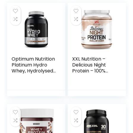
Optimum Nutrition
XXL Nutrition –
Platinum Hydro
Delicious Night
Whey, Hydrolysed
Protein – 100%
Whey Protein
Micellar Caseïne
Isolate Powder
Eiwit – Eiwitpoeder
met essentiële
Proteïne Shake –
aminozuren,
Eiwitgehalte 79% –
Glutamine en
Chocolade – 700
BCAA,
Gram
Melkchocolade
smaak, 40 porties,
1.6 kg