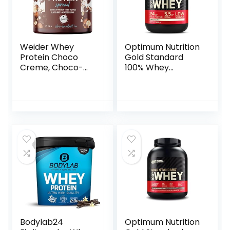
Weider Whey
Optimum Nutrition
Protein Choco
Gold Standard
Creme, Choco-
100% Whey
Hazelnut – 250g
Spieropbouw en
Herstel,
Proteïnepoeder
met
Lichaamseigen
Glutamine en
BCAA Aminozuren,
Zonder
Toegevoegde
Smaak, 30 Porties,
900 g
Bodylab24
Optimum Nutrition