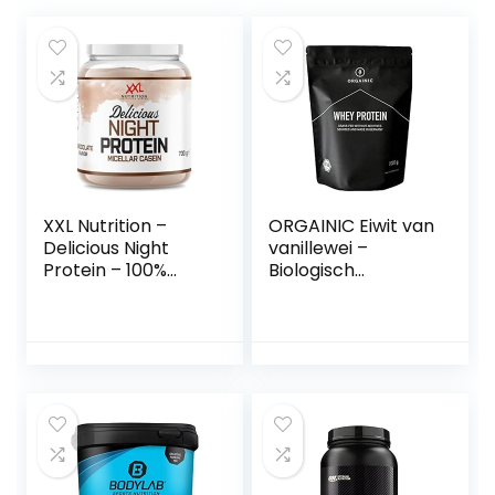
XXL Nutrition –
ORGAINIC Eiwit van
Delicious Night
vanillewei –
Protein – 100%
Biologisch
Micellar Caseïne
gecertificeerd
Eiwit – Eiwitpoeder
zonder additieven
Proteïne Shake –
– Eiwitpoeder uit
Eiwitgehalte 79% –
Duitsland –
Chocolade – 700
Grasvoer – 1000g
Gram