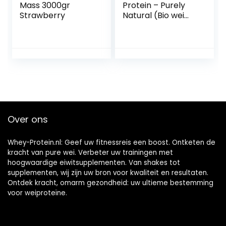
Mass 3000gr
Protein – Purely
Strawberry
Natural (Bio wei
eiwitten) – 80%
Eiwit, 500 gram,
van Gras
Gevoerde Koeien,
zonder
Toevoegingen
Over ons
Whey-Protein.nl: Geef uw fitnessreis een boost. Ontketen de
kracht van pure wei. Verbeter uw trainingen met
hoogwaardige eiwitsupplementen. Van shakes tot
supplementen, wij zijn uw bron voor kwaliteit en resultaten.
Ontdek kracht, omarm gezondheid: uw ultieme bestemming
voor weiproteïne.