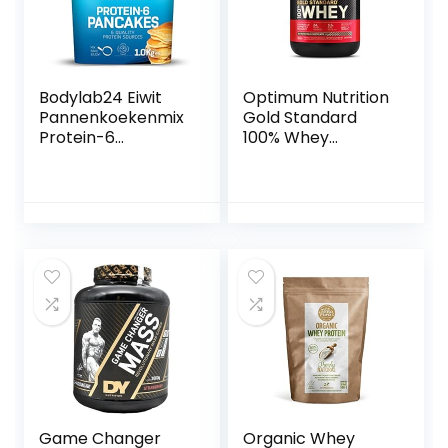
Bodylab24 Eiwit
Optimum Nutrition
Pannenkoekenmix
Gold Standard
Protein-6
100% Whey
Pancakes Neutraal
Spieropbouw en
1kg,
Herstel,
pannenkoekenpoe
Proteïnepoeder
der met bijna 60%
met
eiwit,
Lichaamseigen
meercomponente
Glutamine en
n eiwitpoeder
BCAA Aminozuren,
Intense
Melkchocoladesm
aak, 28 Porties, 896
g
Game Changer
Organic Whey