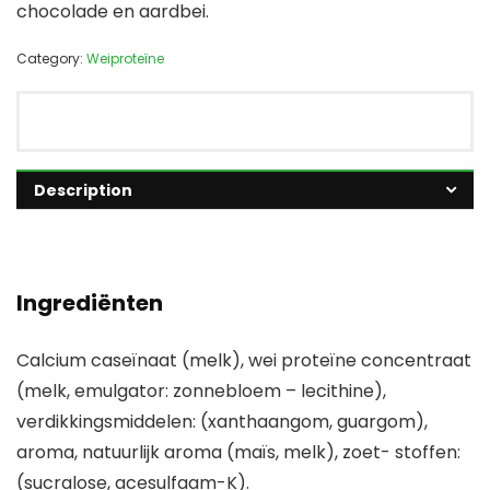
chocolade en aardbei.
Category:
Weiproteïne
Description
Ingrediënten
Calcium caseïnaat (melk), wei proteïne concentraat
(melk, emulgator: zonnebloem – lecithine),
verdikkingsmiddelen: (xanthaangom, guargom),
aroma, natuurlijk aroma (maïs, melk), zoet- stoffen:
(sucralose, acesulfaam-K).