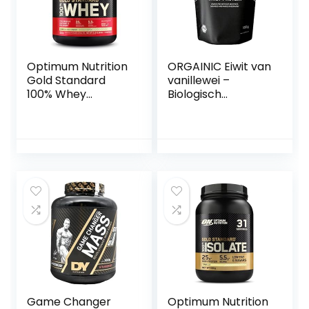
Optimum Nutrition
ORGAINIC Eiwit van
Gold Standard
vanillewei –
100% Whey
Biologisch
Spieropbouw en
gecertificeerd
Herstel,
zonder additieven
Proteïnepoeder
– Eiwitpoeder uit
met
Duitsland –
Lichaamseigen
Grasvoer – 1000g
Glutamine en
BCAA Aminozuren,
Vanille-ijs Smaak,
76 Porties, 2.28 kg
Game Changer
Optimum Nutrition