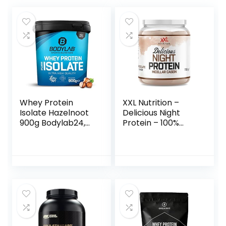
Whey Protein
XXL Nutrition –
Isolate Hazelnoot
Delicious Night
900g Bodylab24,
Protein – 100%
eiwitpoeder
Micellar Caseïne
gemaakt van
Eiwit – Eiwitpoeder
Whey Isolate,
Proteïne Shake –
Whey eiwitpoeder
Eiwitgehalte 79% –
kan de
Chocolade – 700
spieropbouw
Gram
ondersteunen,
geconcentreerd
iso-eiwit vrij van
aspartaam