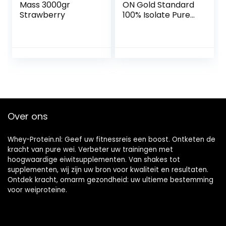
Mass 3000gr
ON Gold Standard
Strawberry
100% Isolate Pure
Whey Proteïne,
Natuurlijke
Voorkomende
BCAA’s en
Glutamine, Pre- en
Post-Workout,
Vanille 31 Porties,
930 g
Over ons
Whey-Protein.nl: Geef uw fitnessreis een boost. Ontketen de
kracht van pure wei. Verbeter uw trainingen met
hoogwaardige eiwitsupplementen. Van shakes tot
supplementen, wij zijn uw bron voor kwaliteit en resultaten.
Ontdek kracht, omarm gezondheid: uw ultieme bestemming
voor weiproteïne.