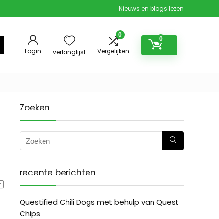
Nieuws en blogs lezen
0
0
Login
Vergelijken
verlanglijst
Zoeken
n
recente berichten
Questified Chili Dogs met behulp van Quest
Chips