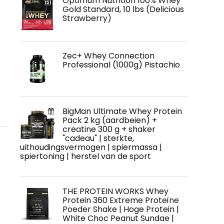
Optimum Nutrition 100% Whey
Gold Standard, 10 lbs (Delicious
Strawberry)
Zec+ Whey Connection
Professional (1000g) Pistachio
BigMan Ultimate Whey Protein
Pack 2 kg (aardbeien) +
creatine 300 g + shaker
"cadeau" | sterkte,
uithoudingsvermogen | spiermassa |
spiertoning | herstel van de sport
THE PROTEIN WORKS Whey
Protein 360 Extreme Proteïne
Poeder Shake | Hoge Protein |
White Choc Peanut Sundae |