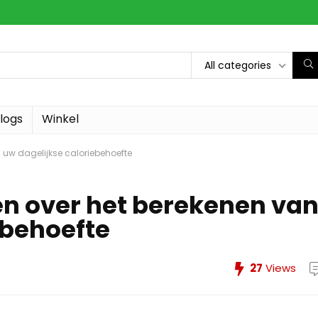
All categories
logs
Winkel
 uw dagelijkse caloriebehoefte
en over het berekenen va
ebehoefte
27
Views