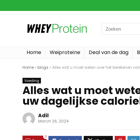
Search
for:
Home
Weiproteïne
Deal van de dag
B
Home
»
blogs
»
Alles wat u moet weten over het berekenen van
Voeding
Alles wat u moet wet
uw dagelijkse calori
Adil
March 26, 2024
0