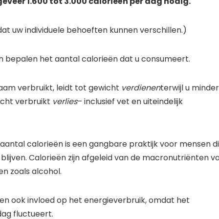
eer 1.600 tot 3.000 calorieën per dag nodig.
k dat uw individuele behoeften kunnen verschillen.)
n bepalen het aantal calorieën dat u consumeert.
am verbruikt, leidt tot gewicht
verdienen
terwijl u minder
cht verbruikt
verlies
– inclusief vet en uiteindelijk
aantal calorieën is een gangbare praktijk voor mensen d
blijven. Calorieën zijn afgeleid van de macronutriënten v
n zoals alcohol.
en ook invloed op het energieverbruik, omdat het
ag fluctueert.