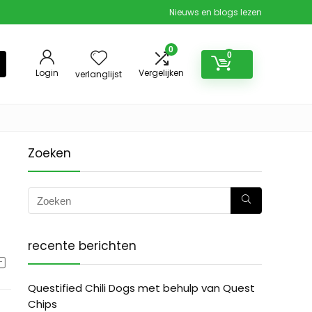
Nieuws en blogs lezen
0
0
Login
Vergelijken
verlanglijst
Zoeken
recente berichten
Questified Chili Dogs met behulp van Quest
Chips