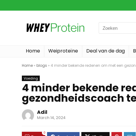
Search
for:
Home
Weiproteïne
Deal van de dag
B
Home
»
blogs
»
4 minder bekende redenen om met een gezon
Voeding
4 minder bekende re
gezondheidscoach t
Adil
March 14, 2024
0