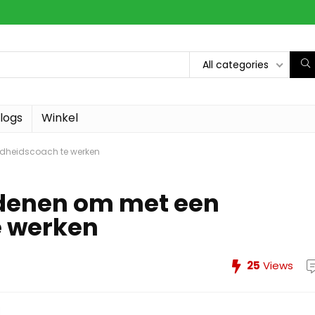
All categories
logs
Winkel
dheidscoach te werken
denen om met een
e werken
25
Views