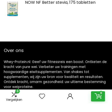
NOW NF Better stevia, 175 tabletten
Over ons
Whey-Protein.nl: Geef uw fitnessreis een boost. Ontketen de
kracht van pure wei. Verbeter uw trainingen met
hoogwaardige eiwitsupplementen. Van shakes tot
supplementen, wij zijn uw bron voor kwaliteit en resultaten.
Ontdek kracht, omarm gezondheid: uw ultieme bestemming
voor weiproteïne.
0
0
Vergelijken
recente berichten