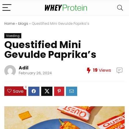
Home
»
blogs
»
Questified Mini Gevulde Paprika’s
Voeding
Questified Mini
Gevulde Paprika’s
Adil
19
Views
February 26, 2024
0
Save